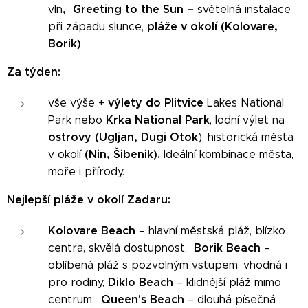
,
Greeting to the Sun –
vln
světelná instalace
pláže v okolí (Kolovare,
při západu slunce,
Borik)
Za týden:
výlety do Plitvice
vše výše +
Lakes National
Krka National Park
Park nebo
, lodní výlet na
ostrovy (Ugljan, Dugi Otok
), historická města
(Nin, Šibenik).
v okolí
Ideální kombinace města,
moře i přírody.
Nejlepší pláže v okolí Zadaru:
Kolovare Beach
– hlavní městská pláž, blízko
Borik Beach
centra, skvělá dostupnost,
–
oblíbená pláž s pozvolným vstupem, vhodná i
Diklo Beach
pro rodiny,
– klidnější pláž mimo
Queen's Beach
centrum,
– dlouhá písečná