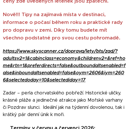
ceny zde uvedených letenek jsou zpáteční.
Nově!!!
Tipy na
zajímavá místa v destinaci,
informace o počasí během roku a praktické rady
pro dopravu v zemi. Díky tomu budete mít
všechno podstatné pro svou cestu pohromadě.
https://www.skyscanner.cz/doprava/lety/bts/zad/?
adultsv2=1&cabinclass=economy&childrenv2=&ref=ho
me&rtn=1&preferdirects=false&outboundaltsenabled=f
alse&inboundaltsenabled=false&oym=2606&iym=260
6&selectedoday=10&selectediday=17
Zadar – perla chorvatského pobřeží. Historické uličky,
krásné pláže a jedinečné atrakce jako Mořské varhany
či Pozdrav slunci. Ideální jak na týdenní dovolenou, tak i
krátký pár denní únik k moři.
Termíny v červnu a červenci 2026:
📅