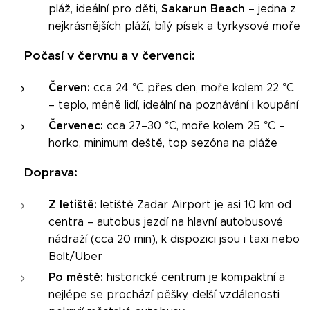
Sakarun Beach
pláž, ideální pro děti,
– jedna z
nejkrásnějších pláží, bílý písek a tyrkysové moře
P
očasí v červnu a v červenci:
🌞
Červen:
cca 24 °C přes den, moře kolem 22 °C
– teplo, méně lidí, ideální na poznávání i koupání
Červenec:
cca 27–30 °C, moře kolem 25 °C –
horko, minimum deště, top sezóna na pláže
Doprava:
🚍
Z letiště:
letiště Zadar Airport je asi 10 km od
centra – autobus jezdí na hlavní autobusové
nádraží (cca 20 min), k dispozici jsou i taxi nebo
Bolt/Uber
Po městě:
historické centrum je kompaktní a
nejlépe se prochází pěšky, delší vzdálenosti