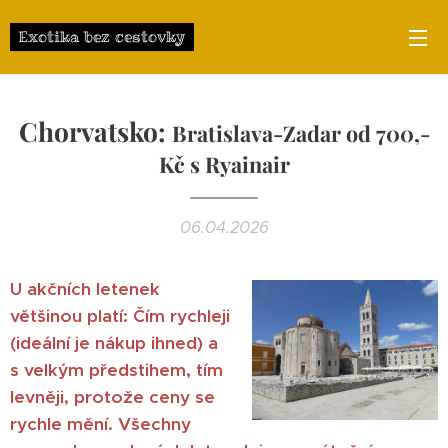
Exotika bez cestovky
Chorvatsko:
Bratislava-Zadar od 700,-
Kč s Ryainair
06.04.2026
U akčních letenek
většinou platí: Čím rychleji
(ideální je nákup ihned) a
s velkým předstihem, tím
levněji, protože ceny se
rychle mění.
Všechny