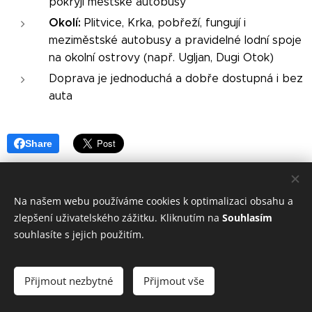
pokryjí městské autobusy
Okolí:
Plitvice, Krka, pobřeží, fungují i
meziměstské autobusy a pravidelné lodní spoje
na okolní ostrovy (např. Ugljan, Dugi Otok)
Doprava je jednoduchá a dobře dostupná i bez
auta
Share
Na našem webu používáme cookies k optimalizaci obsahu a
zlepšení uživatelského zážitku. Kliknutím na
Souhlasím
souhlasíte s jejich použitím.
Na našem webu používáme cookies k optimalizaci obsahu a
Přijmout nezbytné
Přijmout vše
zlepšení uživatelského zážitku.