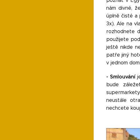
poznat v Egyp
nám divné, ž
úplně čisté a
3x). Ale na vl
rozhodnete do
použijete pod
ještě nikde n
patře jiný hot
v jednom domě
- Smlouvání
j
bude záleže
supermarkety 
neustále otr
nechcete koup