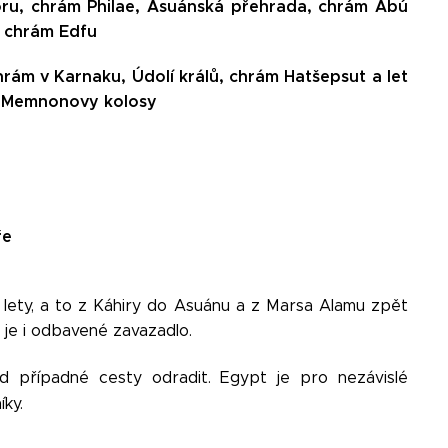
ru, chrám Philae, Asuánská přehrada, chrám Abú
 chrám Edfu
hrám v Karnaku, Údolí králů, chrám Hatšepsut a let
,
Memnonovy kolosy
ře
i lety, a to z Káhiry do Asuánu a z Marsa Alamu zpět
 je i odbavené zavazadlo.
d případné cesty odradit. Egypt je pro nezávislé
ky.