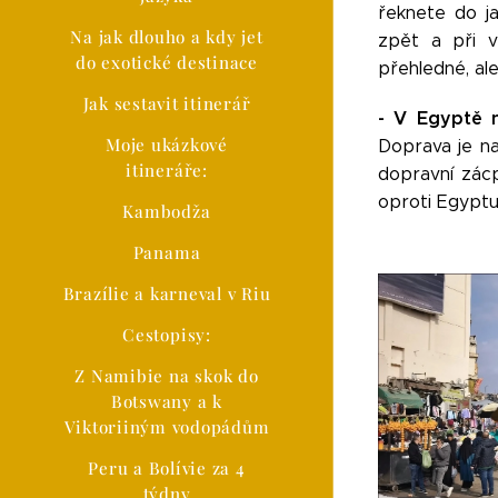
řeknete do ja
Na jak dlouho a kdy jet
zpět a při v
do exotické destinace
přehledné, ale
Jak sestavit itinerář
-
V Egyptě 
Moje ukázkové
Doprava je nap
itineráře:
dopravní zácp
oproti Egyptu
Kambodža
Panama
Brazílie a karneval v Riu
Cestopisy:
Z Namibie na skok do
Botswany a k
Viktoriiným vodopádům
Peru a Bolívie za 4
týdny