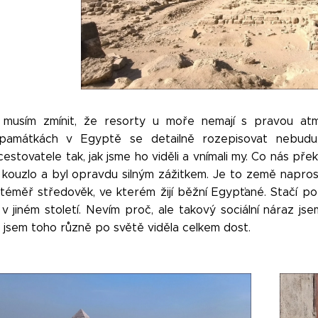
musím zmínit, že resorty u moře nemají s pravou at
památkách v Egyptě se detailně rozepisovat nebudu,
 cestovatele tak, jak jsme ho viděli a vnímali my. Co nás př
 kouzlo a byl opravdu silným zážitkem. Je to země napros
téměř středověk, ve kterém žijí běžní Egypťané. Stačí pop
 v jiném století. Nevím proč, ale takový sociální náraz 
e jsem toho různě po světě viděla celkem dost.