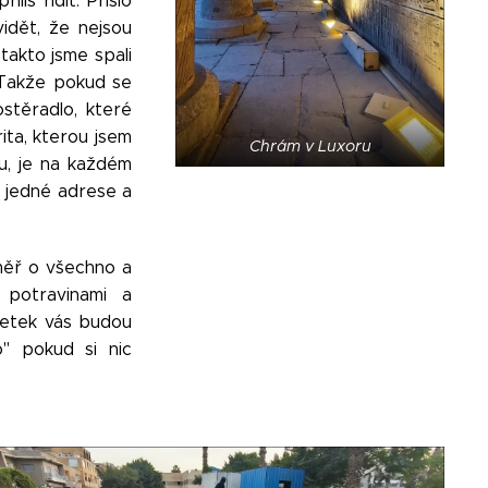
iš řídit. Přišlo
idět, že nejsou
takto jsme spali
. Takže pokud se
ostěradlo, které
ita, kterou jsem
Chrám v Luxoru
u, je na každém
a jedné adrese a
měř o všechno a
 potravinami a
cetek vás budou
o" pokud si nic