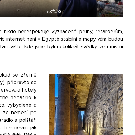
Káhira
e nikdo nerespektuje vyznačené pruhy, retardérům,
íc internet není v Egyptě stabilní a mapy vám budou
noviště, kde jsme byli několikrát svědky, že i místní
Pokud se zřejmě
y), připravte se
zervovala hotely
dně nepatřilo k
za, vybydlené a
je, že nemění po
radlo a polštář.
odnes nevím, jak