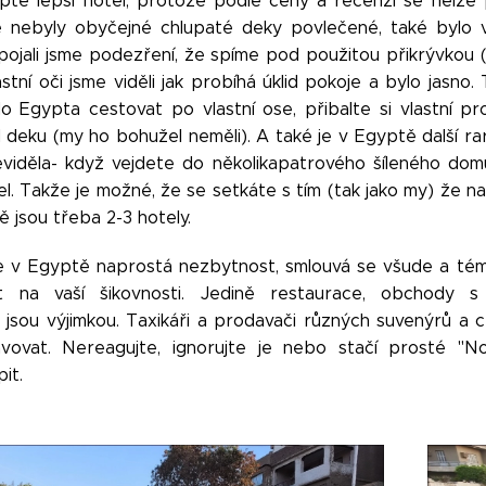
tě lepší hotel, protože podle ceny a recenzí se nelze příl
e nebyly obyčejné chlupaté deky povlečené, také bylo v
 pojali jsme podezření, že spíme pod použitou přikrývkou (
astní oči jsme viděli jak probíhá úklid pokoje a bylo jasno
 Egypta cestovat po vlastní ose, přibalte si vlastní pr
 deku (my ho bohužel neměli). A také je v Egyptě další rar
eviděla- když vejdete do několikapatrového šíleného dom
el. Takže je možné, že se setkáte s tím (tak jako my) že n
 jsou třeba 2-3 hotely.
e v Egyptě naprostá nezbytnost, smlouvá se všude a té
t na vaší šikovnosti. Jedině restaurace, obchody s
jsou výjimkou. Taxikáři a prodavači různých suvenýrů a 
avovat. Nereagujte, ignorujte je nebo stačí prosté "N
it.