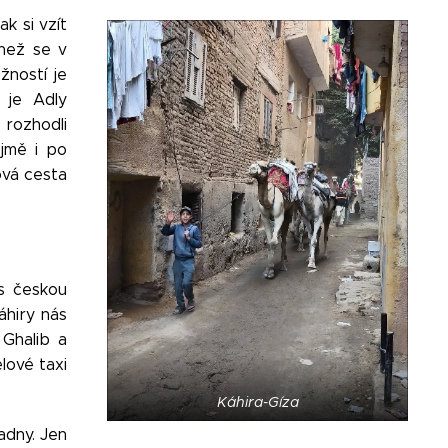
k si vzít
 než se v
žností je
 je Adly
 rozhodli
jmě i po
ová cesta
 s českou
áhiry nás
 Ghalib a
lové taxi
Káhira-Gíza
adny. Jen