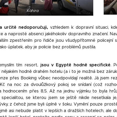
Káhira
ta určitě nedoporučuji,
vzhledem k dopravní situaci, kd
e a naprosté absenci jakéhokoliv dopravního značení. Nav
ším zpestřením pro řidiče jsou všudypřítomné policejní sta
jako úplatek, aby je policie bez problémů pustila.
jsou v Egyptě hodně specifické
myslím tím resort,
. 
 nějakém hodně drahém hotelu (a i to je možná bez záruk
enze přes Booking vůbec neodpovídají realitě. Já jsem re
 Kč na noc za dvoulůžkový pokoj se snídaní (což rozho
 a hodnocením přes 8,5. Až na jednu výjimku to byla hrů
í specialitou, se kterou jsem se ještě nikde nesetkala 
vky, z čehož jsme byli úplně v šoku. Vymění pouze prostě
mě asi nebude platit v lepších a dražších hotelech, ale d