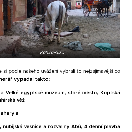
Káhira-Gíza
e si podle našeho uvážení vybrali to nejzajímavější co
inerář vypadal takto
:
 a Velké egyptské muzeum, staré město, Koptská
áhirská věž
Baharyia
, nubijská vesnice a rozvaliny Abú, 4 denní plavba