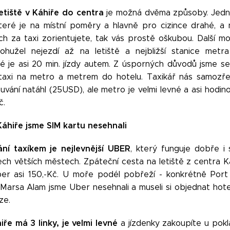
etiště v Káhiře do centra
je možná dvěma způsoby. Jedna
, které je na místní poměry a hlavně pro cizince drahé, a
ch za taxi zorientujete, tak vás prostě oškubou. Další mo
ohužel nejezdí až na letiště a nejbližší stanice metra
é je asi 20 min. jízdy autem. Z úsporných důvodů jsme se
 taxi na metro a metrem do hotelu. Taxikář nás samozře
vání natáhl (25USD), ale metro je velmi levné a asi hodin
č.
v Káhiře jsme SIM kartu nesehnali
ání taxíkem je nejlevnější UBER
, který funguje dobře i
šech větších městech. Zpáteční cesta na letiště z centra K
ber asi 150,-Kč. U moře podél pobřeží - konkrétně Port
Marsa Alam jsme Uber nesehnali a museli si objednat hote
ze.
iře má 3 linky, je velmi levné
a jízdenky zakoupíte u pokl