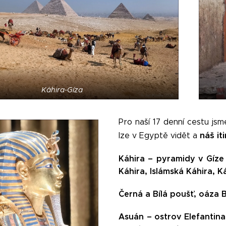
Káhira-Gíza
Pro naší 17 denní cestu jsm
náš it
lze v Egyptě vidět a
Káhira – pyramidy v Gíze
Káhira, Islámská Káhira, K
Černá a Bílá poušť, oáza 
Asuán – ostrov Elefantina