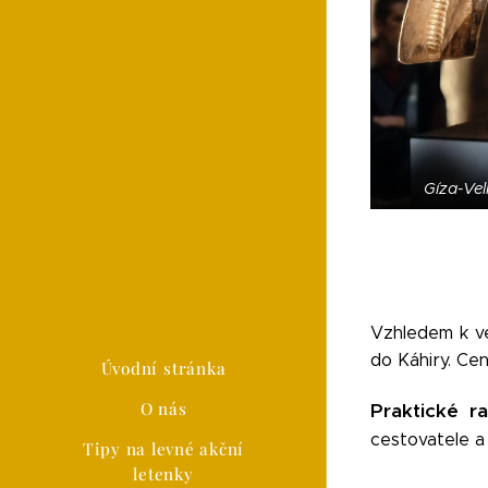
Gíza-Ve
Vzhledem k ve
do Káhiry. Ce
Úvodní stránka
O nás
Praktické r
cestovatele a
Tipy na levné akční
letenky