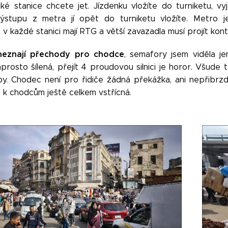
ké stanice chcete jet. Jízdenku vložíte do turniketu, v
ýstupu z metra jí opět do turniketu vložíte. Metro j
 v každé stanici mají RTG a větší zavazadla musí projít kont
neznají přechody pro chodce
, semafory jsem viděla je
rosto šílená, přejít 4 proudovou silnici je horor. Všude t
y. Chodec není pro řidiče žádná překážka, ani nepřibrzdí
 k chodcům ještě celkem vstřícná.