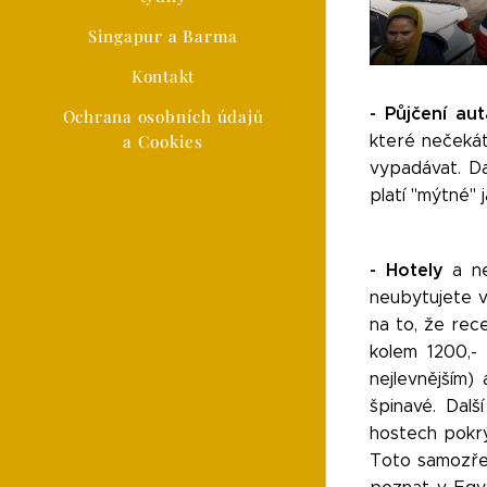
Singapur a Barma
Kontakt
- Půjčení au
Ochrana osobních údajů
a Cookies
které nečekát
vypadávat. Dal
platí "mýtné" 
- Hotely
a ne
neubytujete v
na to, že rec
kolem 1200,-
nejlevnějším)
špinavé. Dalš
hostech pokrý
Toto samozřej