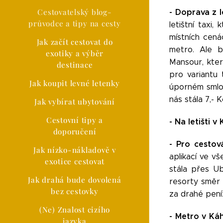
Cestovatelský blog-
-
Doprava z l
průvodce a tipy na cesty
letištní taxi
místních cená
Jak začít cestovat do
metro. Ale b
exotiky a výběr
Mansour, kter
destinace
pro variantu
Jak koupit levné letenky
úporném smlou
nás stála 7,- K
Jak vybírat ubytování
Cestovní tipy a
- Na letišti 
doporučení
- Pro cestov
Jak nízko-nákladově v
aplikací ve v
exotice cestovat
stála přes U
Jak drahá bude dovolená
resorty směr 
bez cestovky
za drahé pení
(Ne) Znalost cizího
-
Metro v Káh
jazyka