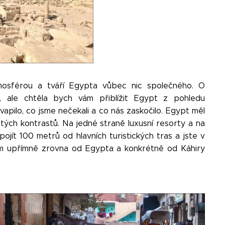
mosférou a tváří Egypta vůbec nic společného. O
 ale chtěla bych vám přiblížit Egypt z pohledu
ekvapilo, co jsme nečekali a co nás zaskočilo. Egypt měl
tých kontrastů. Na jedné straně luxusní resorty a na
ojít 100 metrů od hlavních turistických tras a jste v
jsem upřímně zrovna od Egypta a konkrétně od Káhiry