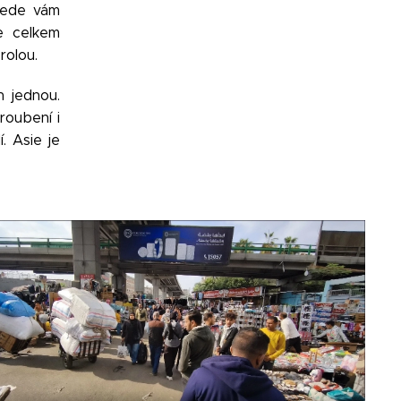
yjede vám
e celkem
rolou.
n jednou.
roubení i
. Asie je