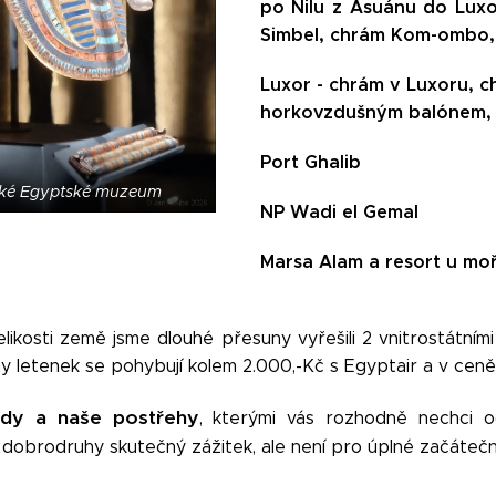
po Nilu z Asuánu do Luxo
Simbel, chrám Kom-ombo,
Luxor - chrám v Luxoru, c
horkovzdušným balónem
Port Ghalib
lké Egyptské muzeum
NP Wadi el Gemal
Marsa Alam a resort u mo
likosti země jsme dlouhé přesuny vyřešili 2 vnitrostátním
ny letenek se pohybují kolem 2.000,-Kč s Egyptair a v ceně
ady a naše postřehy
, kterými vás rozhodně nechci o
 dobrodruhy skutečný zážitek, ale není pro úplné začáteční