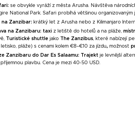
fari:
se obvykle vyráží z města Arusha.
Návštěva národních
ire National Park. Safari probíhá většinou organizovaným
t na Zanzibar:
krátký let z Arusha nebo z Kilimanjaro Intern
va na Zanzibaru:
taxi
míst
z letiště do hotelů a na pláže,
Turistické shuttle
The Zanzibus
vě,
jako
, které nabízejí p
,
p
letisko, pláže) s cenami kolem €8–€10 za jízdu
možnost
ze Zanzibaru do Dar Es Salaamu:
Trajekt
je levnější alt
 příjemnou plavbu. Cena je mezi 40-50 USD.