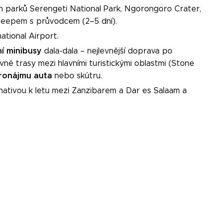
 parků Serengeti National Park, Ngorongoro Crater,
 jeepem s průvodcem (2–5 dní).
ational Airport.
ní minibusy
dala-dala – nejlevnější doprava po
evné trasy mezi hlavními turistickými oblastmi (Stone
ronájmu auta
nebo skútru.
ernativou k letu mezi Zanzibarem a Dar es Salaam a