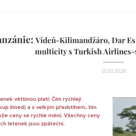
anzánie:
Vídeň-Kilimandžáro, Dar Es
multicity s Turkish Airlines
12.03.2026
enek většinou platí: Čím rychleji
nákup ihned) a s velkým předstihem, tím
tože ceny se rychle mění.
Všechny ceny
h letenek jsou zpáteční.