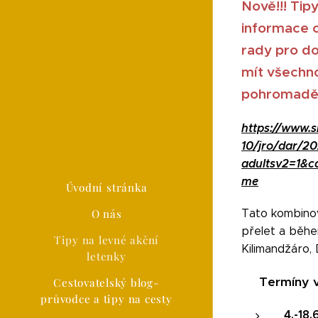
Nově!!!
Tip
informace o
rady pro d
mít všechn
pohromadě
https://www.
10/jro/dar/20
adultsv2=1&c
me
Úvodní stránka
O nás
Tato kombinov
přelet a běhe
Tipy na levné akční
Kilimandžáro,
letenky
Termíny 
Cestovatelský blog-
📅
průvodce a tipy na cesty
4.-18.