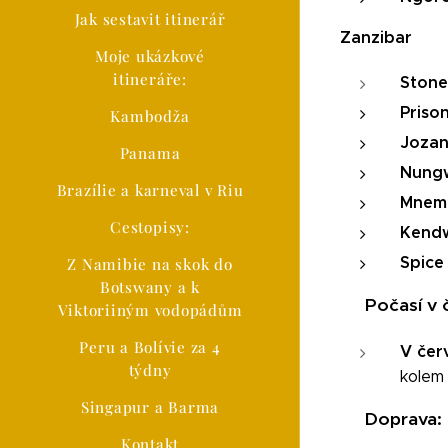
Jak sestavit itinerář
Zanzibar
Moje ukázkové
itineráře:
S
ton
Prison
Kambodža
Jozan
Panama
Nungw
Brazílie a karneval v Riu
Mnemb
Cestopisy:
Kend
Spice
Z Namibie na skok do
Botswany a k
Počasí v 
🌞
Viktoriiným vodopádům
Peru a Bolívie za 4
V čer
týdny
kolem 
Singapur a Barma
Doprava:
🚍
Kontakt