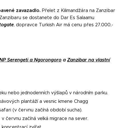
dbavené zavazadlo.
Přelet z Kilimandžára na Zanzibar
 Zanzibaru se dostanete do Dar Es Salaamu
togate
, dopravce Turkish Air má cenu přes 27.000,-
v NP Serengeti a Ngorongoro
a
Zanzibar na vlastní
reku nebo jednodenních výšlapů v národním parku.
 kávových plantáží a vesnic kmene Chagg
safari (v červnu začíná období sucha).
i, v červnu začíná velká migrace na sever.
koncentrací zvířat.