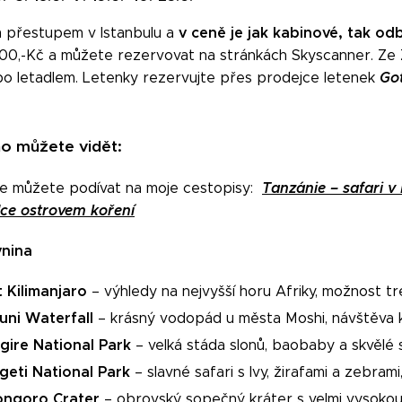
v ceně je jak kabinové, tak o
ím přestupem v Istanbulu a
.200,-Kč a můžete rezervovat na stránkách Skyscanner. Ze
Go
bo letadlem. Letenky rezervujte přes prodejce letenek
o můžete vidět:
Tanzánie – safari 
 se můžete podívat na moje cestopisy:
dce ostrovem koření
nina
 Kilimanjaro
– výhledy na nejvyšší horu Afriky, možnost t
uni Waterfall
– krásný vodopád u města
Moshi
, návštěva
gire National Park
– velká stáda slonů, baobaby a skvělé 
geti National Park
– slavné safari s lvy, žirafami a zebram
ngoro Crater
– obrovský sopečný kráter s velmi vysokou 