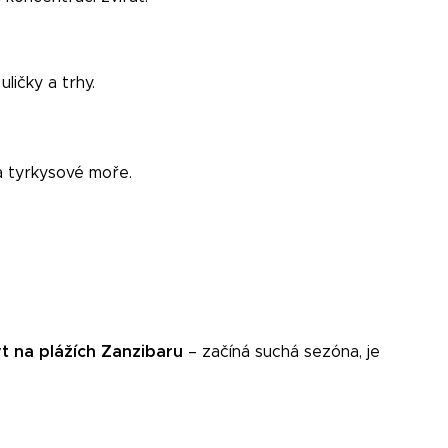
ičky a trhy.
 a tyrkysové moře.
byt na plážích Zanzibaru
– začíná suchá sezóna, je