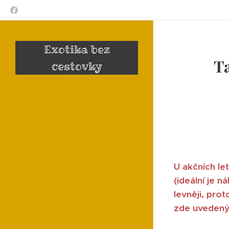
Exotika bez
T
cestovky
U akčních let
(ideální je 
levněji, pro
zde uvedenýc