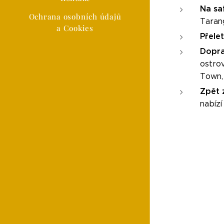
Na sa
Ochrana osobních údajů
Tarang
a Cookies
Přele
Dopra
ostro
Town, 
Zpět 
nabízí