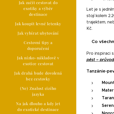
Jak začít cestovat do
exotiky a výběr
Let je s jedn
destinace
stojí kolem 2
trajektem, ne
Jak koupit levné letenky
Kč.
Jak vybírat ubytování
Co všechn
🏝
Cestovní tipy a
doporučení
Pro inspiraci
Jak nízko-nákladově v
pěst – průvo
exotice cestovat
Tanzánie-pev
Jak drahá bude dovolená
bez cestovky
Mount
(Ne) Znalost cizího
Mater
jazyka
Taran
Na jak dlouho a kdy jet
Seren
do exotické destinace
Ngoro