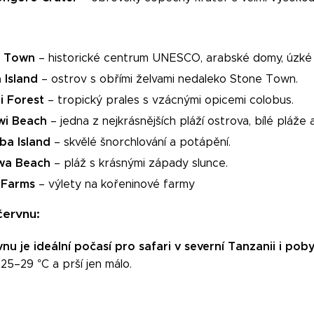
e Town
– historické centrum UNESCO, arabské domy, úzké ul
 Island
– ostrov s obřími želvami nedaleko Stone Town.
i Forest
– tropický prales s vzácnými opicemi colobus.
i Beach
– jedna z nejkrásnějších pláží ostrova, bílé pláže
a Island
– skvělé šnorchlování a potápění.
wa Beach
– pláž s krásnými západy slunce.
 Farms
– výlety na kořeninové farmy
červnu:
vnu je ideální počasí pro safari v severní Tanzanii i po
25–29 °C a prší jen málo.